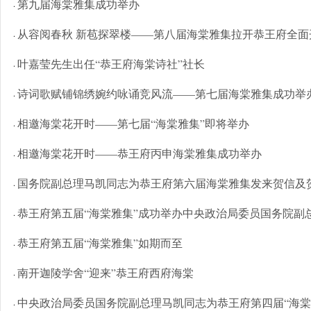
第九届海棠雅集成功举办
·
从容阅春秋 新苞探翠楼——第八届海棠雅集拉开恭王府全面开放
·
叶嘉莹先生出任“恭王府海棠诗社”社长
·
诗词歌赋铺锦绣婉约咏诵竞风流——第七届海棠雅集成功举
·
相邀海棠花开时——第七届“海棠雅集”即将举办
·
相邀海棠花开时——恭王府丙申海棠雅集成功举办
·
国务院副总理马凯同志为恭王府第六届海棠雅集发来贺信及
·
恭王府第五届“海棠雅集”成功举办中央政治局委员国务院副
·
恭王府第五届“海棠雅集”如期而至
·
南开迦陵学舍“迎来”恭王府西府海棠
·
中央政治局委员国务院副总理马凯同志为恭王府第四届“海棠
·