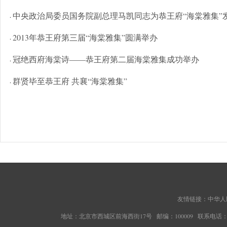
中央政治局委员国务院副总理马凯同志为恭王府“海棠雅集”
·
2013年恭王府第三届“海棠雅集”圆满举办
·
冠绝西府海棠诗——恭王府第二届海棠雅集成功举办
·
群贤毕至恭王府 共襄“海棠雅集”
·
友情链接：
中华人
地址：北京市西城区前海西街17号 邮编：100009 联系电话：010