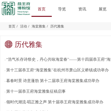
首页
导览
资讯
展览
首页
/
活动
/
海棠雅集
/
历代雅集
历代雅集
“浩气长存诗祭史，丹心共咏海棠春”——第十四届恭王府“海
·
第十三届恭王府“海棠雅集”在杭州市萧山区义桥镇成功举办
·
暮春时景 诗意蓬勃 第十二届恭王府海棠雅集成功举办
·
第十一届恭王府海棠雅集征稿启事
·
领时代潮流·唱正雅之声 第十届恭王府海棠雅集成功举办
·