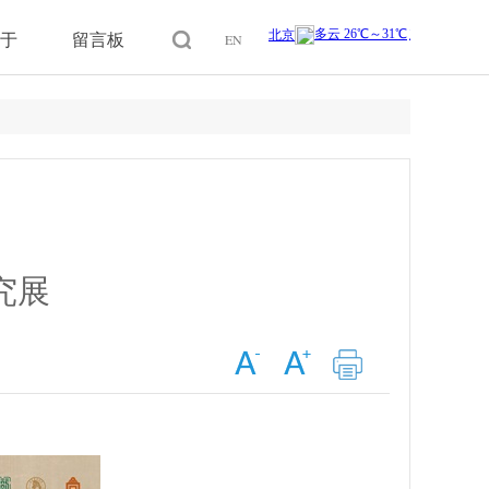
于
留言板
EN
究展