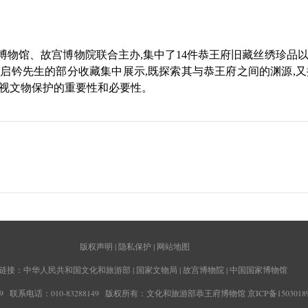
物馆、故宫博物院联合主办,集中了14件恭王府旧藏丝绣珍品
朱启钤先生的部分收藏集中展示,既探索其与恭王府之间的渊源,
重视文物保护的重要性和必要性。
版权声明
|
隐私保护
|
网站地图
链接：
中华人民共和国文化和旅游部
|
国家文物局
|
故宫博物院
|
中国国家博物馆
联系电话：010-83288149
版权所有：文化和旅游部恭王府博物馆
京ICP备1503018