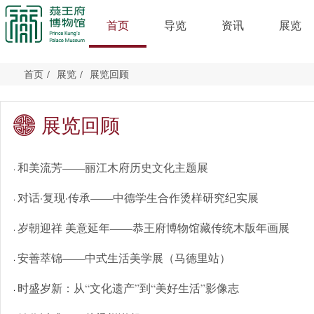
首页
导览
资讯
展览
首页
/
展览
/
展览回顾
展览回顾
和美流芳——丽江木府历史文化主题展
·
对话·复现·传承——中德学生合作烫样研究纪实展
·
岁朝迎祥 美意延年——恭王府博物馆藏传统木版年画展
·
安善萃锦——中式生活美学展（马德里站）
·
时盛岁新：从“文化遗产”到“美好生活”影像志
·