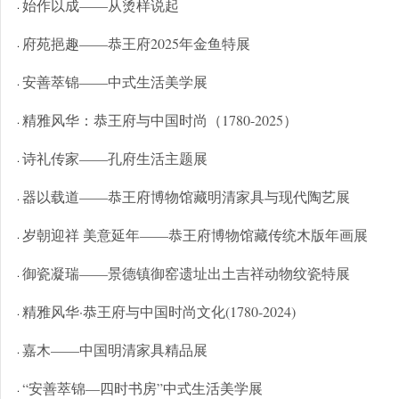
始作以成——从烫样说起
·
府苑挹趣——恭王府2025年金鱼特展
·
安善萃锦——中式生活美学展
·
精雅风华：恭王府与中国时尚（1780-2025）
·
诗礼传家——孔府生活主题展
·
器以载道——恭王府博物馆藏明清家具与现代陶艺展
·
岁朝迎祥 美意延年——恭王府博物馆藏传统木版年画展
·
御瓷凝瑞——景德镇御窑遗址出土吉祥动物纹瓷特展
·
精雅风华·恭王府与中国时尚文化(1780-2024)
·
嘉木——中国明清家具精品展
·
“安善萃锦—四时书房”中式生活美学展
·