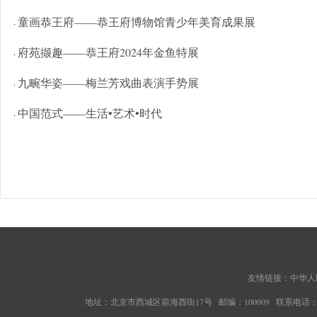
童画恭王府——恭王府博物馆青少年美育成果展
·
府苑撷趣——恭王府2024年金鱼特展
·
九畹华姿——梅兰芳戏曲表演手势展
·
中国范式——生活•艺术•时代
·
友情链接：
中华人
地址：北京市西城区前海西街17号 邮编：100009 联系电话：010