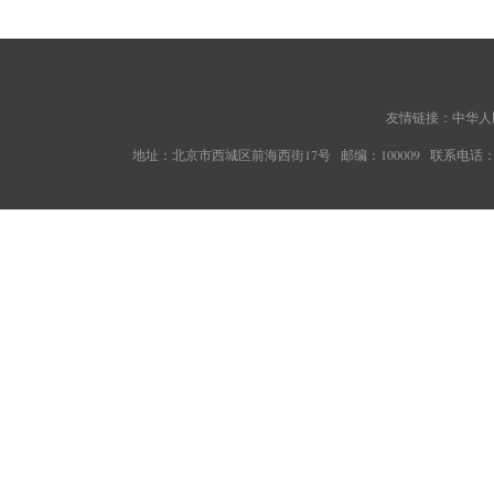
友情链接：
中华人
地址：北京市西城区前海西街17号 邮编：100009 联系电话：010