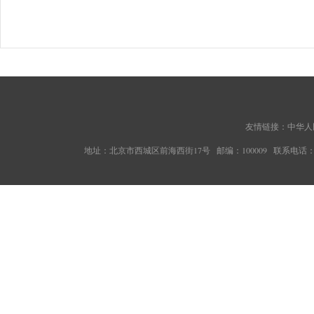
友情链接：
中华人
地址：北京市西城区前海西街17号 邮编：100009 联系电话：010