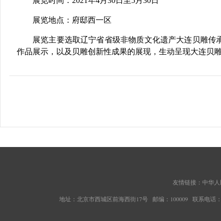
展览时间：2021年4月30日至5月30日
展览地点：府邸西一区
展览主要选取辽宁省省级非物质文化遗产大连贝雕传
作品展示，以及贝雕创新性成果的展现，生动呈现大连贝
友情链接：
中华人
地址：北京市西城区前海西街17号 邮编：100009 联系电话：010