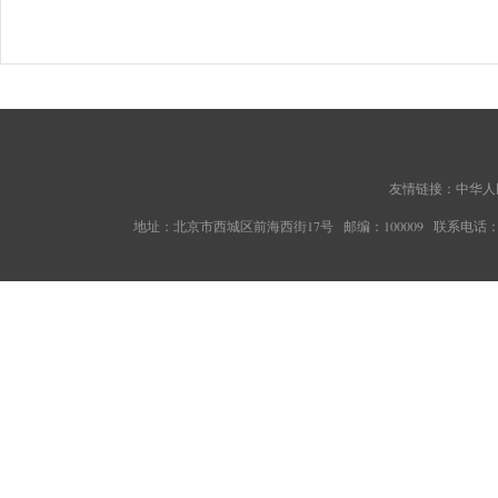
友情链接：
中华人
地址：北京市西城区前海西街17号 邮编：100009 联系电话：010