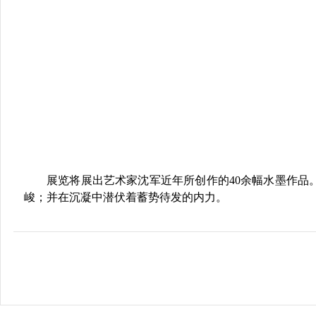
展览将展出艺术家沈军近年所创作的40余幅水墨作
峻；并在沉凝中潜伏着蓄势待发的内力。