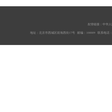
友情链接：
中华人
地址：北京市西城区前海西街17号 邮编：100009 联系电话：010