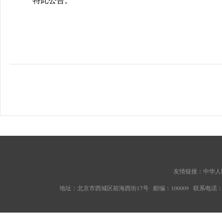
特此公告。
友情链接：
中华人
地址：北京市西城区前海西街17号 邮编：100009 联系电话：010