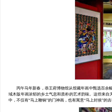
丙午马年新春，恭王府博物馆从馆藏年画中甄选百余
域木版年画浓郁的乡土气息和质朴的艺术韵味。这些来自
中，不仅
有
“马上鞭锏”
的门神画
，也有寓意
“马上封侯”
的吉