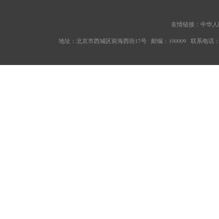
友情链接：
中华人
地址：北京市西城区前海西街17号 邮编：100009 联系电话：010