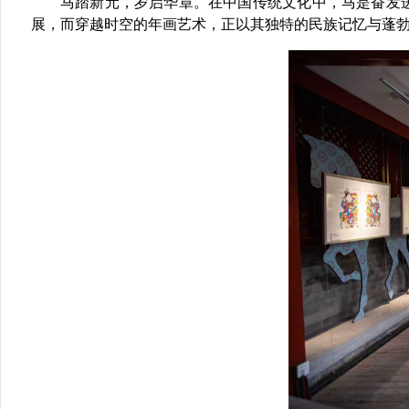
马踏新元，岁启华章。在中国传统文化中，
马是奋发
展，而穿越时空的年画艺术，正以其独特的民族记忆与蓬