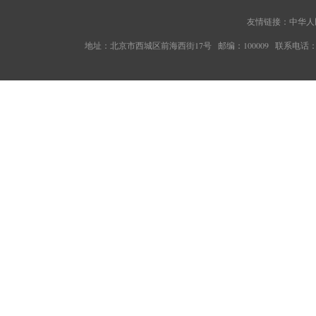
友情链接：
中华人
地址：北京市西城区前海西街17号 邮编：100009 联系电话：010