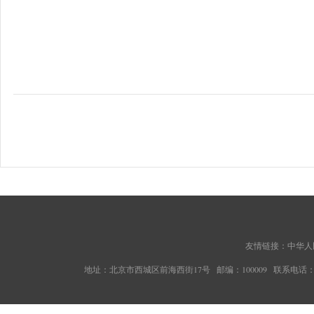
友情链接：
中华人
地址：北京市西城区前海西街17号 邮编：100009 联系电话：010