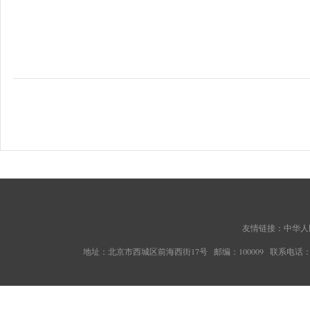
友情链接：
中华人
地址：北京市西城区前海西街17号 邮编：100009 联系电话：010