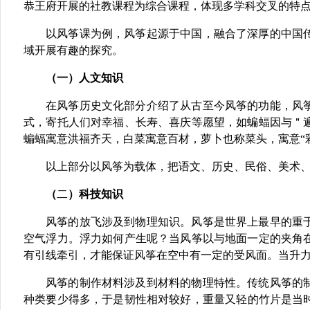
恭王府开展的社教课程为综合课程，体现多学科交叉的特
以风筝课为例，风筝起源于中国，融合了深厚的中国
域开展有趣的探究。
（一）人文知识
在风筝历史文化部分介绍了从古至今风筝的功能，风
式，寄托人们对幸福、长寿、喜庆等愿望，如蝙蝠因与
＂
蝙蝠寓意洪福齐天，白菜寓意百材，萝卜也称菜头，寓意“
以上部分以风筝为载体，把语文、历史、民俗、美术
（
二
）科技知识
风筝的放飞涉及到物理知识。风筝是世界上最早的重
空气浮力。浮力如何产生呢？当风筝以与地面一定的夹角
有引线牵引，才能保证风筝在空中有一定的受风面。当升
风筝的制作材料涉及到材料的物理特性。传统风筝的
种类要少得多，于是韧性相对较好，重量又轻的竹片是当