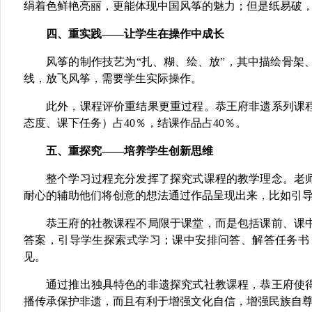
绢着色鲜艳亮丽，更能体现中国风筝的魅力；但是纸易破
四、重实践
——让学生在操作中成长
风筝的制作技艺为
“扎、糊、绘、放”，其中描绘骨
线，放飞风筝，需要学生实际操作。
此外，课程评价重结果更重过程。恭王府非遗系列课
态度、课下任务）占
40％
，结课作品占
40％
。
五、重探究
——培养学生创新思维
整个学习过程充分发挥了探究式课程的教学理念。老
耐心的辅助他们将创意的想法通过作品呈现出来，比如引
恭王府的社教课程不局限于课堂，而是包括课前、课
答案，引导学生探索式学习；课中安排问答、解答任务书
见。
通过推出独具特色的非遗探究式社教课程，恭王府使
播传承保护非遗，而且有利于增强文化自信，增强民族自