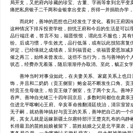
局开支，又把府内珍藏的珍宝、古董、字画等拿到北平变
痛把私房银子二千两和金银拿出变卖，所得一并捐助办学
而此时，善坤的思想也已经发生了变化。看到王府因
这种情况下排斥投资学校，担忧王府和今后的生活是可以
品行端庄者，答言不知，福晋恨恨，谓此生不服也；其有
纷。后成习惯，学生效尤，品行低落，或有以此技陷害复
评定，已经缮就之成绩表，呈到福晋处，依福晋爱恶加减
催之再三，始终未曾发出。这些不当行为，当与善坤的个人
状态，经费亦无着落，随后渐渐停办取消。至此，毓正女学
善坤当时对事业如此，在夫妻关系、家庭关系上也日
饰，并且和二奶奶（贡王侧室）鲍金花不断发生口角。贡
经贡王生母做主，给贡王做了侧室，生了两个女儿。善坤
吞声。善坤自光绪三十四年回京后，多数时间都住在肃亲王
住进北平喀喇沁王府。辛亥革命推翻清廷统治，清宗室皆
无子嗣，就劝善坤搞好与贡王的关系，善坤把自己的一个
死，其女儿就是远嫁新疆土尔扈特部汗王楚克扎布的乌静
长得最丑的苗姓姑娘被留下，苗姓姑娘之父是北平菜农，