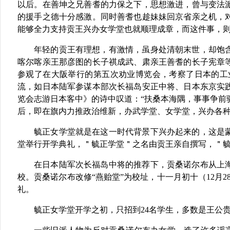
以后。在善坤之兄善耆的力保之下，思想激进，曾与变法
的援手之德十分感激。同时善耆也趁妹妹回京省亲之机，
能够全力支持贡王兴办女学堂也就顺理成章，而这件事，
年轻的贡王有理想，有激情，虽身处清朝末世，却饱含
喀尔喀亲王那彦图的长子祺成武、肃亲王善耆的长子宪章
参观了在大阪举行的第五次劝业博览会，考察了日本的工
流，如日本陆军参谋本部次长福岛安正中将、日本东京实
览会志游日本客中》的诗中叹道：“扶桑本海隅，事事争前
后，即在旗内力推政治维新，办武学堂、女学堂，兴办各
毓正女学堂就是在这一时代背景下兴办起来的，这是蒙古
堂举行开学典礼，＂毓正学堂＂之名由贡王亲自撰写，＂
在日本陆军次长福岛中将的推荐下，贡桑诺尔布从上海
校。贡桑诺尔布改修“燕贻堂”为校址，十一月初十（12月
礼。
毓正女学堂开学之初，只招到24名学生，多数是王公