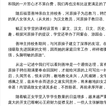
和我的一片苦心才不算白费，我们再也没有比这更满足的
随后福晋善坤亲自主持校务，河原操子为总教习，聘
的第八女张夫人（从夫姓）为汉文教员，河原操子教日语
毓正女学堂的课程设置有：蒙文、汉文、日文、历史
趣，根据河原操子的提议，学堂还举办了同窗会、游园会
善坤主持校务期间，与河原操子建立了深厚的友谊。
须吸取先进国家的文明，因而她的家庭日常工作，样样都
强，头脑明敏的原故”。
从这一记述中我们可以看到善坤是一个通情达理，富
原操子聘任期满要奉命回国时，才能给河原的上司写出一
启，久闻芳名，恨未识荆，敝地教化未兴，人民顽陋，女
感佩之至，兹未年余而进步之速实同意外，将来敝地妇女
幸甚！尚望函致女史请其多处，不胜盼甚。再前承厚拜谢
随着毓正女学堂入学学生数量的日益增多，越来越严
庞大的开支已喀喇沁王府财力捉襟见肘，一些人主张解散