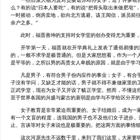
一些旧派人物为反对贡桑诺尔布办女学，造了许多谣言
么？有的说“日本人要吃”，有的说“把骨头取出来做肥皂”
一时摇动，倒房卖地，欲向北方逃避。该王闻信，派员前往
余户之多。”
此时，福晋善坤的支持对女学堂的创办变得尤为重要
开学第一天，福晋就在开学典礼上发表了通俗易懂的
的，一般不求学是极普通的。但是大家想想看，作为一个
是平等的，之所以男的高贵女人卑贱的原因，就是由于学
凡是男子，有符合男子份内应作的事业；女子，有合
子没有学问，又缺乏才能的话，男子就不得不兼做家里的
正武学堂，现在为女子又开设了毓正学堂。然而，不懂这
至于世界各国的兴盛与蒙古的衰弱是由学与不学给区分开
女子教育是非常紧迫而重要的。女子结婚后，成为一
有一个文盲的程度，连我国的男子也不及他们女子进步。
止、言谈等对女子来说也是极重要的。把这两方面的事情
这次河原先生不远数千里，来到了我们这里，大家要