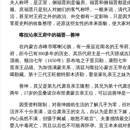
夫人称呼，是正室，侧福晋则是偏房。福晋和侧福晋都是
服。庶福晋只是别人对她们的客气称呼。一般来说，清代
活，甚至对王府之外的政治、外交都有一定影响，只是因
零星史料的收集整理，还原这些女性的本来面貌，使大家
喀拉沁亲王府中的福晋—善坤
在内蒙古赤峰市喀喇沁旗，有一座远近闻名的王爷府
府，距今已有300多年的历史。其历代府主是一代天骄成
漠南。顺治七年（1650年）苏布地之子晋贝勒，康熙七年
晋亲王品级。为加强满蒙关系，清廷与喀拉沁蒙古王早在康
噶勒藏。第十三代王旺都特那木济勒，娶皇家礼亲王之妹
善坤，其父是第九代肃良亲王隆懃，其兄为第十代肃忠亲
两年，17岁的贡桑诺尔布世袭蒙古亲王位，可以说善坤是
因受资料限制，对善坤婚前生活的了解几乎为零，但
活并不十分美满，这位肃亲王的女儿，自认为是郡主下嫁
内心虽然不满，但慑于阃威，敢怒不敢言”。夫妻感情最
婴儿中毒死亡，而且以后也不可能再怀孕。贡王本来就对善