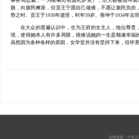
事务局总裁，一为喀喇沁右旗札萨克），但大都被善坤装
旗，向旗民摊派，但贡王宁愿自己做难，不愿让旗民负担
势之时。贡王于1930年逝世，时年59岁。善坤于1934年去
在大众的普遍认识中，生为王府的女主人，地位尊贵
境，使得她本人有许多局限，很难说她的一生是顺遂幸福
虽然因为各种各样的原因，女学堂并没有坚持下来，但毕
友情链接：
中华人