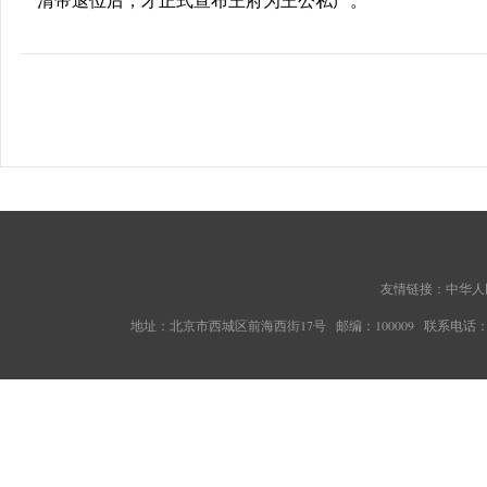
清帝退位后，才正式宣布王府为王公私产。
友情链接：
中华人
地址：北京市西城区前海西街17号 邮编：100009 联系电话：010