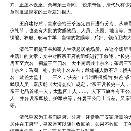
卉。正屋不设座。余与亲王府同。”说来奇怪，清代只有少
章制度里规定的王府差别很大。
王府建好后，皇家会给王爷选定吉日进行分府。从康
仪礼节，也会有大批的赏赐物品、人员、庄园、地亩等。
绸缎、衣服、驼马牛羊、当铺的赏赐等，兵部、领侍卫内
清代王府是王爷和家人生活起居的场所。在这个场所
生活》的文章，文中对醇亲王府的组织进行了叙述，“长
房五至六名；祠堂三至四名；大小厨房共十余名；茶房三
十余名；马圈二处，共约十名左右；裁缝铺人数不详；轿夫
名，散差太监十二、三名，‘夫差’（当时呼保姆为‘妇差’
武职人员，嘉庆朝《大清会典》规定，“亲王设长史一人
亲王七品首领一人，太监四十人……。人下五旗各有王公
人，并各设亲军校、护军校等，分属王公门上当差。又亲
等。”
清代皇家为王爷们建府、分府，还赏赐了安家所需的
居住在王府里，皇家是可以随时收回的。如果不收回，王