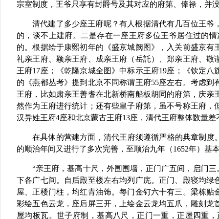
宗室制度，王爷只享有封爵号及其对应的府第、俸禄，并
清代建了多少座王府呢？有人根据清代有几百位王爷
的，谈不上建府。二是存在一座王府多位王爷居住过的情
的。根据绘于康熙初年的《盛京城阙图》，入关前盛京有
礼亲王府、颖亲王府、成亲王府（岳託）、郑亲王府、敬
王府
17
座；《乾隆京城全图》中标示王府
19
座；《钦定八
的《燕都丛考》提到北京不同称谓王府
55
座左右。考虑到
王府，比如肃亲王善耆在北新桥南船板胡同的府第，庆亲
然作为王府进行统计；还有些皇子府第，虽不号称王府，
汉异姓王府
4
座和北京蒙古王府
13
座，清代王府整体数量差
在具体的营建方面，清代王府须遵循严格的典章制度
的顺治年间又进行了多次完善，至顺治九年（
1652
年）基
“
亲王府，基高十尺，外围围墙，正门广五间，启门三
下各广七间。自后殿至楼左右均列广庑。正门、殿寝均绿
屋、正楼门柱，均红青油饰。每门金钉六十有三。梁栋贴
彩绘五色云龙，座后屏三开，上绘金云龙均五爪，雕刻龙
屋均板瓦。世子府制，基高八尺，正门一重，正屋四重，