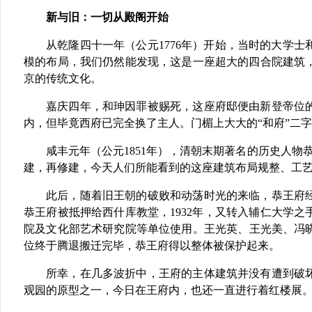
新与旧：一切从殿阁开始
从乾隆四十一年（公元1776年）开始，当时的大学
模的布局，我们仍然能发现，这是一座超大的四合院建筑
京的传统文化。
嘉庆四年，和珅因罪被赐死，这座府邸便由新登帝位
内，但毕竟西府已完全换了主人。门楣上大大的“和府”二
咸丰元年（公元1851年），清朝末期著名的历史人
建，再修建，今天人们所能看到的这座建筑布局规整、工
此后，随着旧王朝的破败和动荡时光的来临，恭王府经
恭王府被抵押给西什库教堂，1932年，又转入辅仁大学
院及文化部艺术研究院等单位使用。王光英、王光美、冯
位终于腾退搬迁完毕，恭王府得以整体被保护起来。
所幸，在几多波折中，王府的主体建筑并没有遭到破
观园的原型之一，今日在王府内，也还一直进行着红楼展