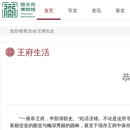
首页
导览
资讯
展览
首页
/
研究
/
文化
/
王府生活
王府生活
“一座恭王府，半部清朝史。”此话没错。不论是这所
富丽堂皇的殿堂与幽深秀丽的园林，甚至于现存王府中保