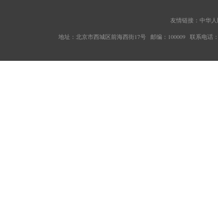
友情链接：
中华人
地址：北京市西城区前海西街17号 邮编：100009 联系电话：010