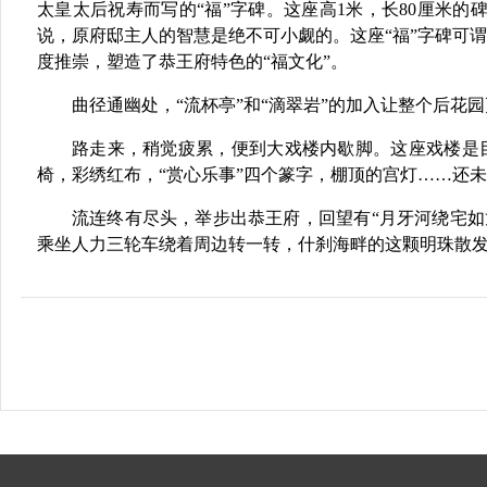
太皇太后祝寿而写的“福”字碑。这座高1米，长80厘米
说，原府邸主人的智慧是绝不可小觑的。这座“福”字碑可
度推崇，塑造了恭王府特色的“福文化”。
曲径通幽处，“流杯亭”和“滴翠岩”的加入让整个后花
路走来，稍觉疲累，便到大戏楼内歇脚。这座戏楼是
椅，彩绣红布，“赏心乐事”四个篆字，棚顶的宫灯……还
流连终有尽头，举步出恭王府，回望有“月牙河绕宅
乘坐人力三轮车绕着周边转一转，什刹海畔的这颗明珠散