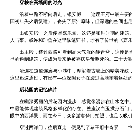
穿梭在高墙间的时光
沿着中路不断向后走，银安殿——这座王府中最主要
国初年失火后复建），丧失了原汁原味，但深远的空间也
出银安殿，之后便是嘉乐堂。这还是和珅时期的建筑
人与事。或许和珅曾在这里纵笔狂书，才有了传世的《嘉乐
出主殿，绕过西路可看到高大气派的锡晋斋，这便是
显的逾制建筑，便成为后来他被嘉庆皇帝赐死的。二十大
流连在道道连廊与小巷中，摩挲着古墙上的精美花纹
这里迅速通过，有没有—位深闺女子在透过高墙望着远处
后花园的记忆碎片
在幽深秀丽的后花园内漫步，感觉像漫步在山水之中
中最能体现建筑风格多样化的存在。整座汉白玉拱形石门
眼中的西洋景，而在今日，众多游客倚门拍照，也足以吸
穿过西洋门，往后直走，便见到了恭王府中奇景——“