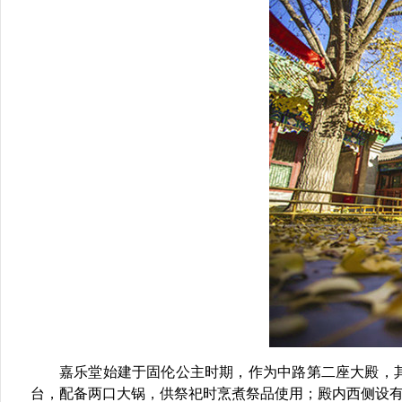
嘉乐堂始建于固伦公主时期，作为中路第二座大殿，
台，配备两口大锅，供祭祀时烹煮祭品使用；殿内西侧设有