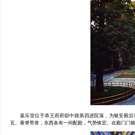
嘉乐堂位于恭王府府邸中路第四进院落，为银安殿后
瓦、垂脊带兽，东西各有一间配殿，气势恢宏。在殿门门楣上