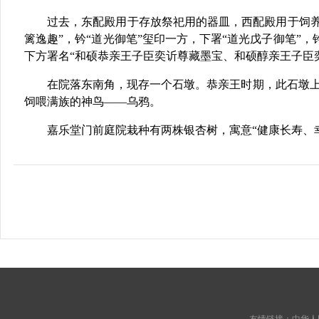
过去，东配殿用于存放祭祀用的器皿，西配殿用于饲
篱逸趣”，钤“道光御笔”玺印一方，下署“道光戊子御笔”，钤
下方署名“和硕恭亲王子臣奕䜣尊藏墨宝、和硕醇亲王子臣
在院落东南角，现存一个石墩。恭亲王时期，此石墩上立
饲喂满族的神鸟——乌鸦。
嘉乐堂门前庭院栽种有两株银杏树，寓意“健康长寿、
友情链接：
中华人