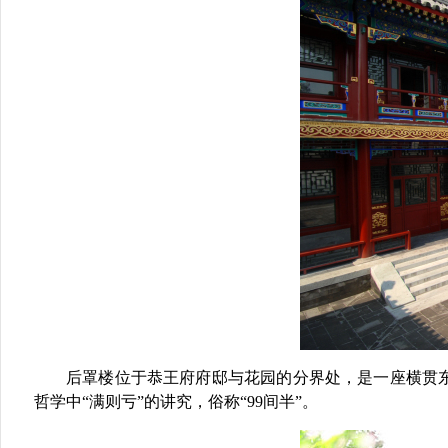
后罩楼位于恭王府府邸与花园的分界处，是一座横贯
哲学中“满则亏”的讲究，俗称“
99
间半”。