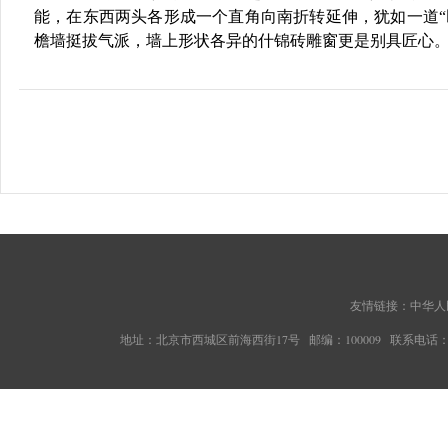
能，在东西两头各形成一个直角向南折转延伸，犹如一道
檐墙挺拔气派，墙上形状各异的什锦砖雕窗更是别具匠心
友情链接：
中华人
地址：北京市西城区前海西街17号 邮编：100009 联系电话：010