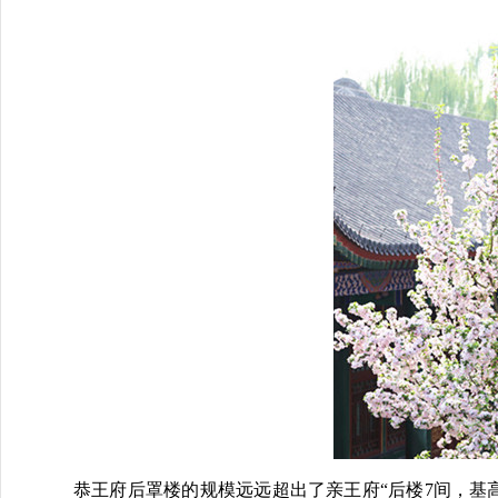
恭王府后罩楼的规模远远超出了亲王府“后楼
7
间，基