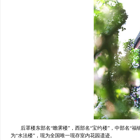
后罩楼东部名“瞻霁楼”，西部名“宝约楼”，中部名“
为“水法楼”，现为全国唯一现存室内花园遗迹。