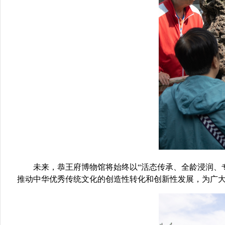
未来，
恭王府博物馆将始终以
“活态传承、全龄浸润、
推动
中华优秀传统文化
的
创造性转化
和创新性发展
，为广