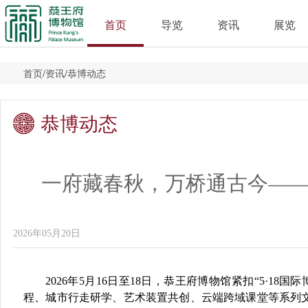
首页
导览
资讯
展览
首页
/
资讯
/
恭博动态
恭博动态
一府藏春秋，万桥通古今——
2026年05月20日
2026年5月16日至18日，恭王府博物馆紧扣“5·18国
程、城市行走研学、艺术装置共创、云端跨域课堂
等系列