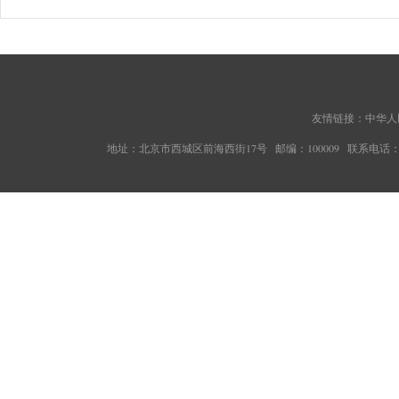
友情链接：
中华人
地址：北京市西城区前海西街17号 邮编：100009 联系电话：010