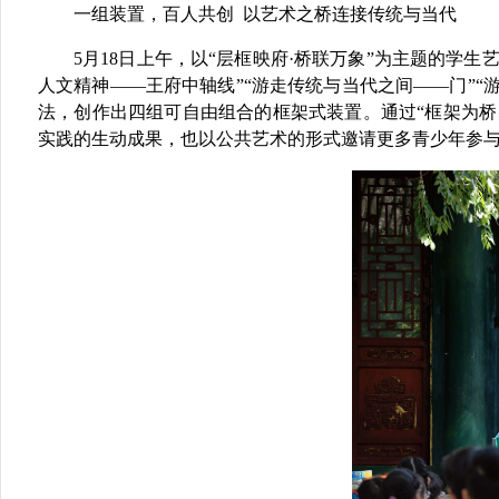
一组装置，百人共创
以艺术之桥连接传统与当代
5月18日上午，以
“层框映府·桥联万象”
为主题的
学生
人文精神——王府中轴线”“游走传统与当代之间——门”“
法，创作出四组可自由组合的框架式装置。通过“框架为
实践的生动成果，也以公共艺术的形式邀请更多青少年参与