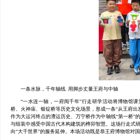
一条水脉，千年轴线
用脚步丈量王府与中轴
“一水连一轴，一府阅千年”
行走研学活动
将博物馆课
桥、火神庙、银锭桥等历史文化场景，形成一条“从王府出
作为大运河终点的漕运历史、万宁桥作为中轴线“第一桥”的
与组装中感受中国古代木构建筑的榫卯智慧。这场行走式研
向“大千世界”的服务延伸。本场活动既是恭王府博物馆对