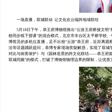
一场直播，双城联动
让文化在云端跨地域联结
5月18日下午，恭王府博物馆推出
“云游王府桥接文明
校
同步线下授课
”的混合模式，北京
市
丰台区太平桥学校
、
博馆员的多机位直播，足不出校
“云游”恭王府，近距离
法等话题踊跃提问，恭博专家现场答疑解惑，实现了双城
对比与病害保护》与《园林造景的跨文化联结——恭王府
双城同频”
的模式，打破了博物馆物理边界的限制，让优质