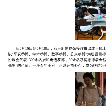
从
5月16日到5月18日，恭王府博物馆
接连推出
线下线
以
“
平安
恭博
、学术恭博、数字恭博、
公众
恭博
”为
建设目标
协调会代表
1300
余名居民走进
恭博
，
30余名恭博志愿者全
邻里”
的价值。一座百年王府，正以开放姿态，成为联结公