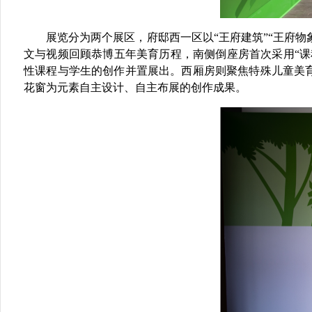
展览分为两个展区，府
邸
西一区
以
“王府建筑”“王府物
文与视频
回顾恭博五年美育历程
，南侧倒座房首次采用
“
性课程与学生的创作并置展出。西厢房则聚焦
特殊儿童美
花窗为元素自主设计、自主布展的创作成果。