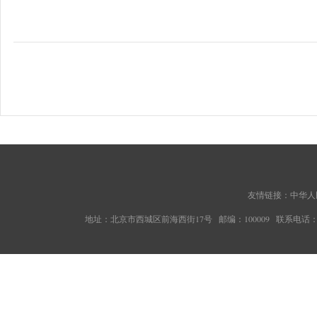
友情链接：
中华人
地址：北京市西城区前海西街17号 邮编：100009 联系电话：010