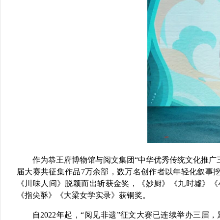
作为恭王府博物馆与阅文集团
“中华优秀传统文化推广
届大赛共
征
集
作品7万余部
，数万名创作者
以
年轻化叙事
《川味人间》脱颖而出斩获金奖，《妙厨》《九时墟》《
《指尖酥》《大梁女学实录》获铜奖。
自2022年起，“阅见非遗”征文大赛已连续举办三届