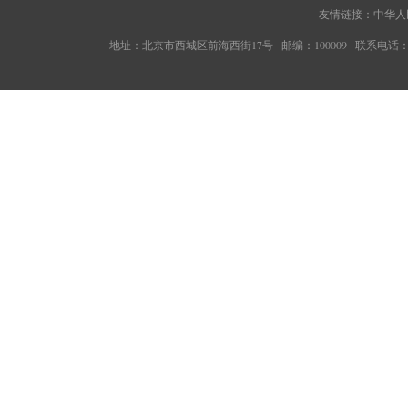
友情链接：
中华人
地址：北京市西城区前海西街17号 邮编：100009 联系电话：010