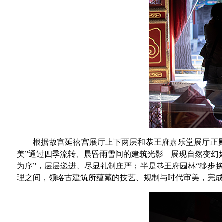
根据故宫延禧宫展厅上下两层和恭王府嘉乐堂展厅正
美”通过四季流转、晨昏雨雪间的建筑光影，展现自然变幻
为序”，层层递进、尽显礼制庄严；半是恭王府园林“移步
理之间，领略古建筑所蕴藏的技艺、规制与时代审美，完成一