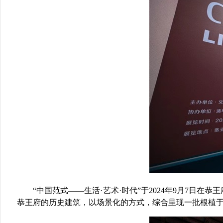
“中国范式——生活·艺术·时代”于
2024
年
9
月
7
日在恭王
恭王府的历史建筑，以场景化的方式，综合呈现一批根植