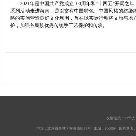
2021年是中国共产党成立100周年和“十四五”开
系列活动走进海南，是以富有中国特色、中国风格的纺染
略的实施营造良好文化氛围，旨在以实际行动将文旅与地
护，加强各民族优秀传统手工艺保护和传承。
友情链接：
中华人
地址：北京市西城区前海西街17号 邮编：100009 联系电话：010