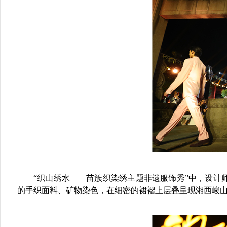
“织山绣水——苗族织染绣主题非遗服饰秀”中，设
的手织面料、矿物染色，在细密的裙褶上层叠呈现湘西峻山