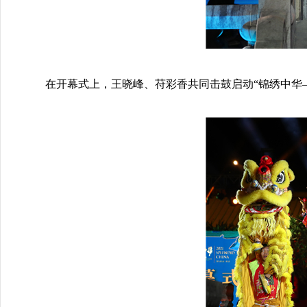
在开幕式上，王晓峰、苻彩香共同击鼓启动“锦绣中华