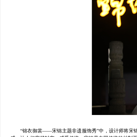
“锦衣御裳——宋锦主题非遗服饰秀”中，设计师将