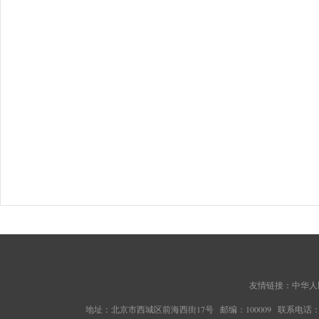
友情链接：
中华人
地址：北京市西城区前海西街17号 邮编：100009 联系电话：010