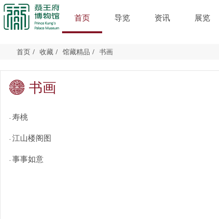
首页
导览
资讯
展览
首页
/
收藏
/
馆藏精品
/
书画
书画
寿桃
·
江山楼阁图
·
事事如意
·