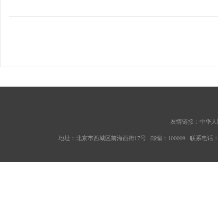
友情链接：
中华人
地址：北京市西城区前海西街17号 邮编：100009 联系电话：010