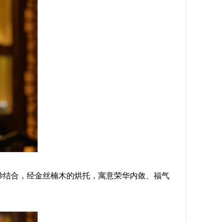
巧妙结合，经金丝楠木的烘托，寓意荣华内敛、福气