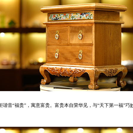
谐音“福贵”，寓意富贵。富贵本自荣华见，与“天下第一福”