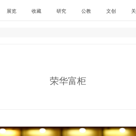
展览
收藏
研究
公教
文创
关
荣华富柜