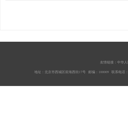
友情链接：
中华人
地址：北京市西城区前海西街17号 邮编：100009 联系电话：010