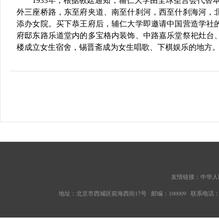
1933
年，根据教廷通知，辅仁大学由全球圣言会代替
外三座桥路，东至府夹道、南至什刹河，西至什刹海河，
添办女院。买下恭王府后，辅仁大学即邀请中国营造学社
府邸东路乐道堂内的多宝格内装饰、中路嘉乐堂祭祀灶台
楼成立女生宿舍，锡晋斋成为女生唱歌、下棋娱乐的地方
友情链接：
中华人
地址：北京市西城区前海西街17号 邮编：100009 联系电话：010