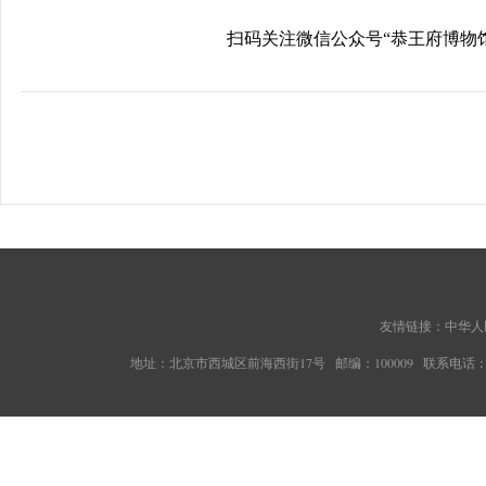
扫码关注微信公众号“恭王府博物馆
友情链接：
中华人
地址：北京市西城区前海西街17号 邮编：100009 联系电话：010