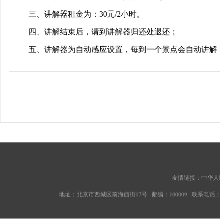
三、讲解器租金为：30元/2小时。
四、讲解结束后，请到讲解器归还处退还；
五、讲解器为自动感应设置，每到一个景点会自动讲解，
友情链接：
中华人
地址：北京市西城区前海西街17号 邮编：100009 联系电话：010