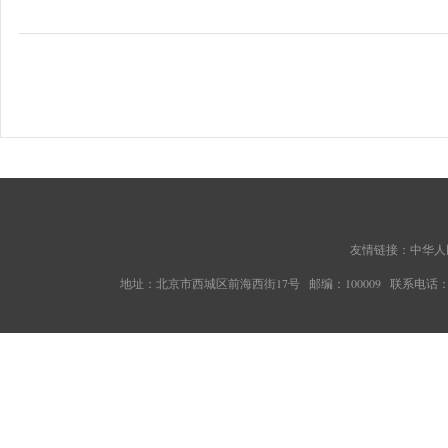
友情链接：
中华人
地址：北京市西城区前海西街17号 邮编：100009 联系电话：010