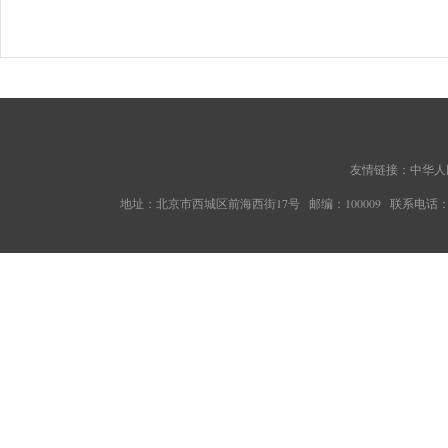
友情链接：
中华人
地址：北京市西城区前海西街17号 邮编：100009 联系电话：010