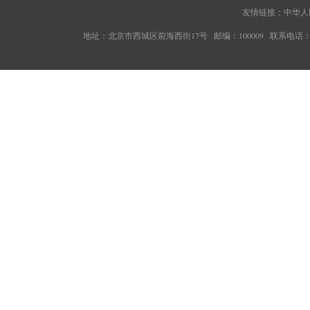
友情链接：
中华人
地址：北京市西城区前海西街17号 邮编：100009 联系电话：010