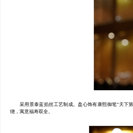
采用景泰蓝掐丝工艺制成。盘心饰有康熙御笔“天下第一福
绕，寓意福寿双全。