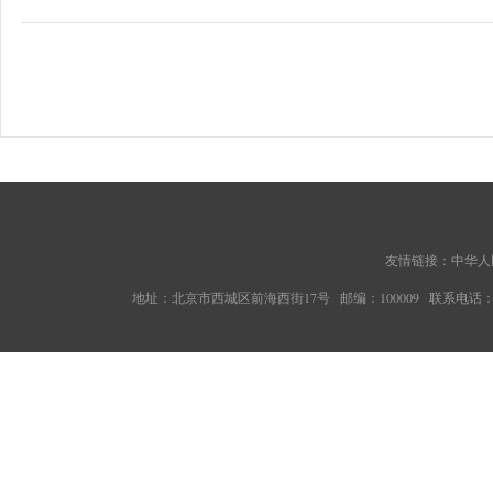
友情链接：
中华人
地址：北京市西城区前海西街17号 邮编：100009 联系电话：010