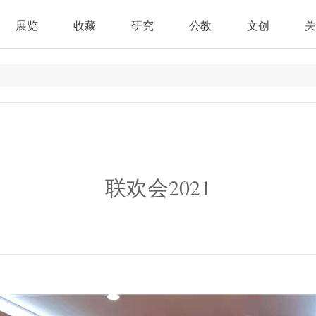
展览
收藏
研究
公教
文创
关
联欢会2021